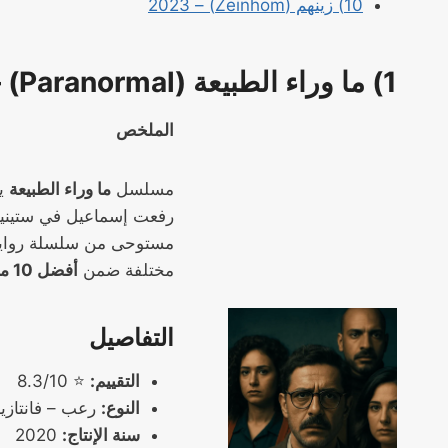
10) زينهم (Zeinhom) – 2023
1) ما وراء الطبيعة (Paranormal) – 2020
الملخص
مسلسل
ما وراء الطبيعة
يض
رفعت إسماعيل في ستينيات
مستوحى من سلسلة روايات
مختلفة ضمن
أفضل 10 مسلسلات مصرية
التفاصيل
التقييم:
⭐ 8.3/10
النوع:
رعب – فانتازيا
سنة الإنتاج:
2020