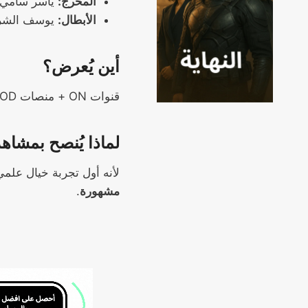
المخرج:
ياسر سامي
الأبطال:
يوسف الشري
أين يُعرض؟
قنوات ON + منصات VOD
لماذا يُنصح بمشاه
لأنه أول تجربة خيال عل
مشهورة
.