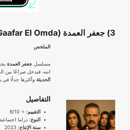
3) جعفر العمدة (Gaafar El Omda) – 2023
الملخص
مسلسل
جعفر العمدة
يجس
ابنه، فيدخل صراعًا بين ا
الحديثة
وأكثرها جدلًا في رمضا
التفاصيل
التقييم:
⭐ 8/10
النوع:
دراما اجتماعي
سنة الإنتاج:
2023