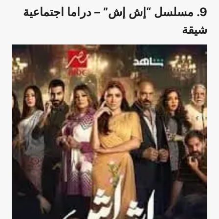
9. مسلسل “إش إش” – دراما اجتماعية
شيقة