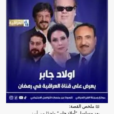
📖
ملخص القصة:
يعد
مسلسل “أولاد جابر”
واحدًا من أبرز