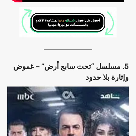
5. مسلسل “تحت سابع أرض” – غموض
وإثارة بلا حدود