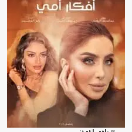
📖
ملخص القصة: