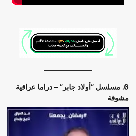
6. مسلسل “أولاد جابر” – دراما عراقية
مشوقة