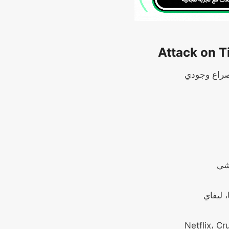
صراع وجودي
شي
 ليفاي