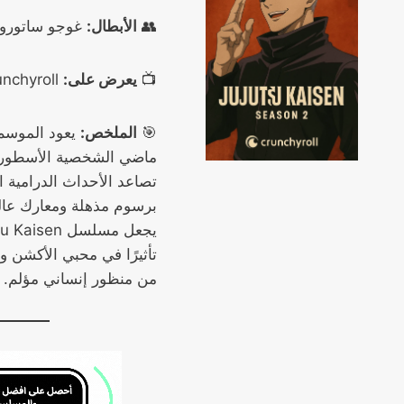
👥
الأبطال:
غوجو ساتورو، 
📺
يعرض على:
Crunchyroll
🎯
الملخص:
ماضي الشخصية الأسطورية 
تصاعد الأحداث الدرامية ا
برسوم مذهلة ومعارك عال
تأثيرًا في محبي الأكشن وا
من منظور إنساني مؤلم.