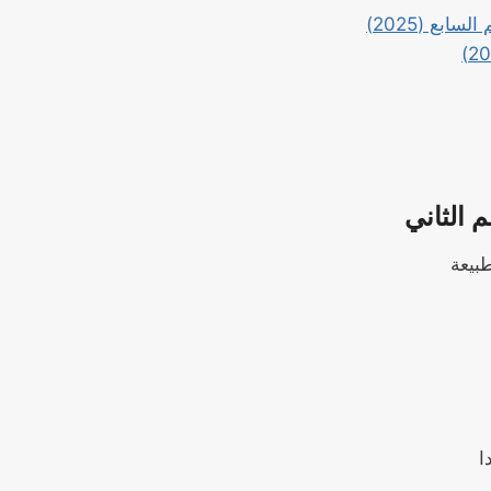
بيعة
ا