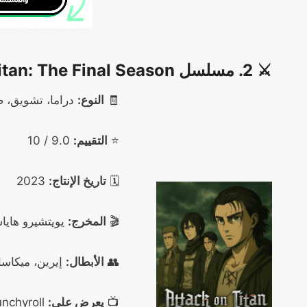
⚔️ 2. مسلسل Attack on Titan: The Final Season
🧾
النوع:
دراما، تشويق، 
⭐
التقييم:
9.0 / 10
🗓️
تاريخ الإنتاج:
2023
🎬
المخرج:
يويتشيرو هايا
👥
الأبطال:
إيرين، ميكاسا،
📺
يعرض على:
Netflix، Crunchyroll