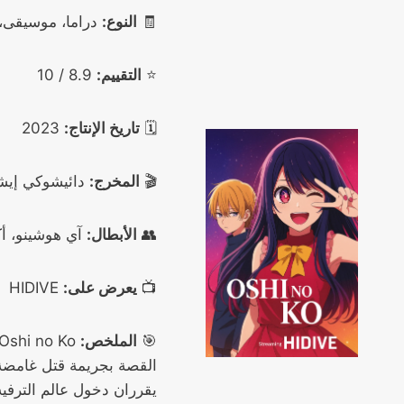
🧾
النوع:
دراما، موسيقى،
⭐
التقييم:
8.9 / 10
🗓️
تاريخ الإنتاج:
2023
🎬
المخرج:
دائيشوكي إيشي
👥
الأبطال:
آي هوشينو، أك
📺
يعرض على:
HIDIVE
🎯
الملخص:
القصة بجريمة قتل غامضة 
يقرران دخول عالم الترفيه 