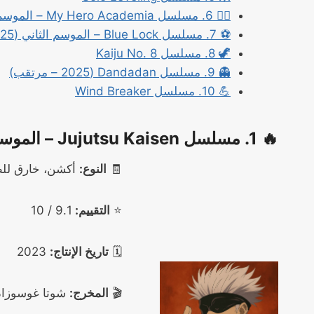
🦸‍♂️ 6. مسلسل My Hero Academia – الموسم السابع (2025)
⚽ 7. مسلسل Blue Lock – الموسم الثاني (2025)
🦖 8. مسلسل Kaiju No. 8
👻 9. مسلسل Dandadan (2025 – مرتقب)
💪 10. مسلسل Wind Breaker
🔥 1. مسلسل Jujutsu Kaisen – الموسم الثاني
🧾
النوع:
أكشن، خارق للط
⭐
التقييم:
9.1 / 10
🗓️
تاريخ الإنتاج:
2023
🎬
المخرج:
شوتا غوسوزاد