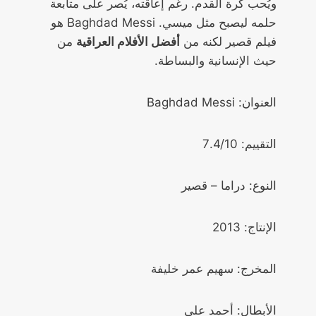
ويُحب كرة القدم. رغم إعاقته، يُصر على متابعة
حلمه ليصبح مثل ميسي. Baghdad Messi هو
فيلم قصير لكنه من
أفضل الأفلام العراقية
من
حيث الإنسانية والبساطة.
العنوان: Baghdad Messi
التقييم: 7.4/10
النوع: دراما – قصير
الإنتاج: 2013
المخرج: سهيم عمر خليفة
الأبطال: أحمد علي